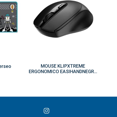
MOUSE KLIPXTREME
erseo
ERGONOMICO EASIHANDNEGRO
SENSOR HD (KMW-410BK)