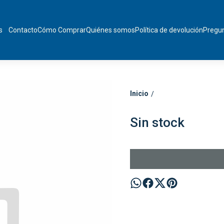
s
Contacto
Cómo Comprar
Quiénes somos
Política de devolución
Pregun
Inicio
/
Sin stock