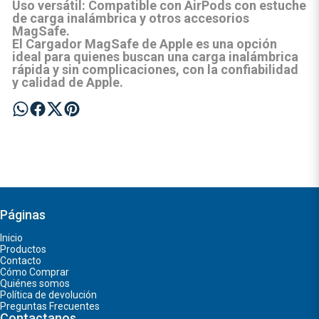
Uso versátil:
Compatible con AirPods con estuche
de carga inalámbrica y otros accesorios
MagSafe.
El
Cargador MagSafe
de Apple es una opción
ideal para quienes buscan una carga inalámbrica
rápida y sin complicaciones, con la confiabilidad
y calidad de Apple.
Páginas
Inicio
Productos
Contacto
Cómo Comprar
Quiénes somos
Política de devolución
Preguntas Frecuentes
Contactanos