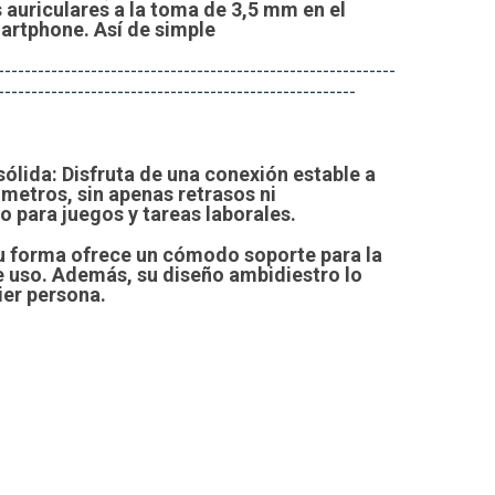
 auriculares a la toma de 3,5 mm en el
artphone. Así de simple
------------------------------------------------------------
------------------------------------------------------
sólida
: Disfruta de una conexión estable a
 metros, sin apenas retrasos ni
o para juegos y tareas laborales.
u forma ofrece un cómodo soporte para la
 uso. Además, su diseño ambidiestro lo
ier persona.