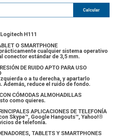
Calcular
 Logitech H111
TABLET O SMARTPHONE
 prácticamente cualquier sistema operativo
al conector estándar de 3,5 mm.
ESIÓN DE RUIDO APTO PARA USO
O
izquierda o a tu derecha, y apartarlo
. Además, reduce el ruido de fondo.
 CON CÓMODAS ALMOHADILLAS
justo como quieres.
RINCIPALES APLICACIONES DE TELEFONÍA
 con Skype™, Google Hangouts™, Yahoo!®
icios de telefonía.
DENADORES, TABLETS Y SMARTPHONES