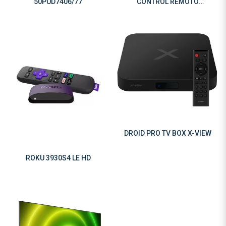
50PUD7406/77
CONTROL REMOTO
(3960R/3960RW) SIN PILAS
DROID PRO TV BOX X-VIEW
ROKU 3930S4 LE HD